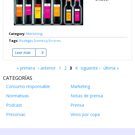
Category:
Marketing
Tags:
Bodegas Domecq
Errores
Leer más
sobre ¿Error? Bodegas Álvaro Domecq y el ADSL
0
« primera
‹ anterior
1
2
3
4
siguiente ›
última »
Páginas
CATEGORÍAS
Consumo responsable
Marketing
Normativas
Notas de prensa
Podcast
Prensa
Presorvac
Vinos por copa