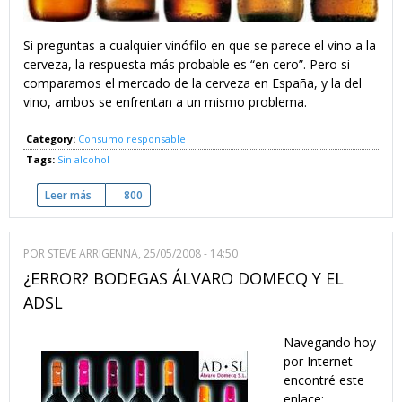
Si preguntas a cualquier vinófilo en que se parece el vino a la
cerveza, la respuesta más probable es “en cero”. Pero si
comparamos el mercado de la cerveza en España, y la del
vino, ambos se enfrentan a un mismo problema.
Category:
Consumo responsable
Tags:
Sin alcohol
Leer más
sobre ¿Qué puede el vino aprender de la cerveza?
800
POR
STEVE ARRIGENNA
, 25/05/2008 - 14:50
¿ERROR? BODEGAS ÁLVARO DOMECQ Y EL
ADSL
DOMECQ-VINO-ADSL.JPG
Navegando hoy
por Internet
encontré este
enlace: