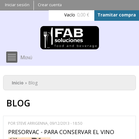
Pasar al
Iniciar sesión
Crear cuenta
contenido
Vacío
0,00 €
Tramitar compra
principal
Menú
Se encuentra usted aquí
Inicio
» Blog
BLOG
POR
STEVE ARRIGENNA
, 09/12/2013 - 18:50
PRESORVAC - PARA CONSERVAR EL VINO