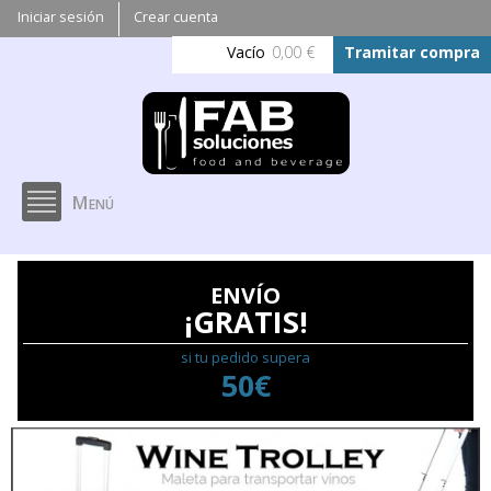
Pasar al
Iniciar sesión
Crear cuenta
contenido
Vacío
0,00 €
Tramitar compra
principal
Menú
ENVÍO
¡GRATIS!
si tu pedido supera
50€