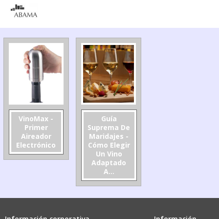
VinoMax -
Guía
Primer
Suprema De
Aireador
Maridajes -
Electrónico
Cómo Elegir
Un Vino
Adaptado
A...
Información corporativa
Información