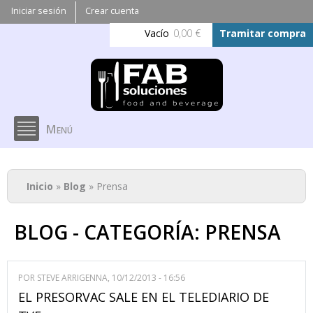
Pasar al
Iniciar sesión
Crear cuenta
contenido
Vacío
0,00 €
Tramitar compra
principal
Menú
Se encuentra usted aquí
Inicio
»
Blog
» Prensa
BLOG - CATEGORÍA: PRENSA
POR
STEVE ARRIGENNA
, 10/12/2013 - 16:56
EL PRESORVAC SALE EN EL TELEDIARIO DE