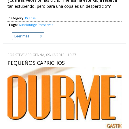
¿Cuántas veces te has dicho "me abriría este Rioja reserva
tan estupendo, pero para una copa es un desperdicio"?
Category:
Prensa
Tags:
Winelounge
Presorvac
Leer más
sobre Conservar el vino. Presorvac
0
POR
STEVE ARRIGENNA
, 09/12/2013 - 19:27
PEQUEÑOS CAPRICHOS