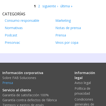
1
2
siguiente ›
última »
Páginas
CATEGORÍAS
Consumo responsable
Marketing
Normativas
Notas de prensa
Podcast
Prensa
Presorvac
Vinos por copa
Información corporativa
Información
Sobre FAB Soluciones
legal
Prensa
Aviso legal
Política de
Servicio al cliente
privacidad
Garantía de satisfacción 100%
Condiciones
Garantía contra defectos de fábrica
generales de
Tiempos y gastos de envío