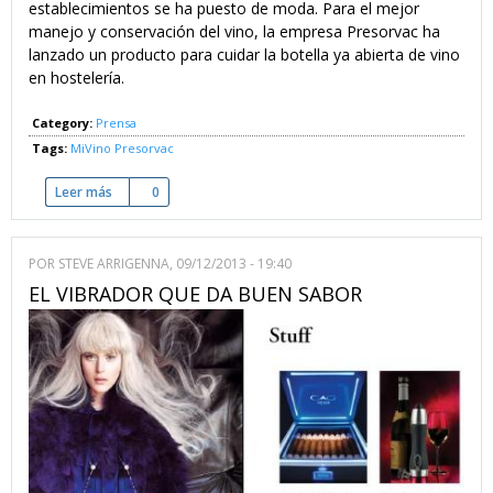
establecimientos se ha puesto de moda. Para el mejor
manejo y conservación del vino, la empresa Presorvac ha
lanzado un producto para cuidar la botella ya abierta de vino
en hostelería.
Category:
Prensa
Tags:
MiVino
Presorvac
Leer más
sobre El vino por copas ya tiene quien lo cuide
0
POR
STEVE ARRIGENNA
, 09/12/2013 - 19:40
EL VIBRADOR QUE DA BUEN SABOR