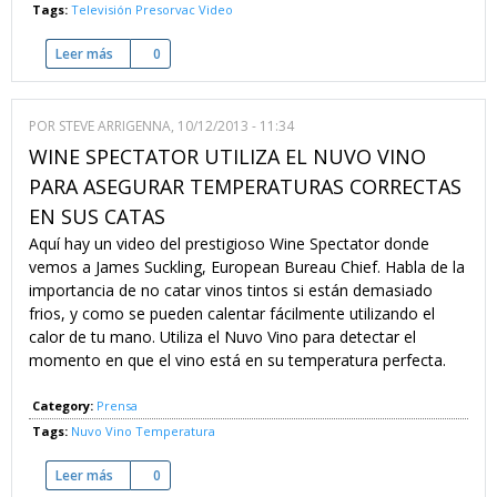
Tags:
Televisión
Presorvac
Video
Leer más
sobre El Presorvac sale en el telediario de TVE
0
POR
STEVE ARRIGENNA
, 10/12/2013 - 11:34
WINE SPECTATOR UTILIZA EL NUVO VINO
PARA ASEGURAR TEMPERATURAS CORRECTAS
EN SUS CATAS
Aquí hay un video del prestigioso Wine Spectator donde
vemos a James Suckling, European Bureau Chief. Habla de la
importancia de no catar vinos tintos si están demasiado
frios, y como se pueden calentar fácilmente utilizando el
calor de tu mano. Utiliza el Nuvo Vino para detectar el
momento en que el vino está en su temperatura perfecta.
Category:
Prensa
Tags:
Nuvo Vino
Temperatura
Leer más
sobre Wine Spectator utiliza el Nuvo Vino para asegurar tem
0