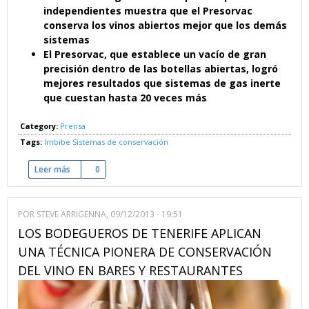
independientes muestra que el Presorvac
conserva los vinos abiertos mejor que los demás
sistemas
El Presorvac, que establece un vacío de gran
precisión dentro de las botellas abiertas, logró
mejores resultados que sistemas de gas inerte
que cuestan hasta 20 veces más
Category:
Prensa
Tags:
Imbibe
Sistemas de conservación
Leer más
sobre Imbibe Magazine demuestra que el Presorvac conserva
0
POR
STEVE ARRIGENNA
, 09/12/2013 - 19:51
LOS BODEGUEROS DE TENERIFE APLICAN
UNA TÉCNICA PIONERA DE CONSERVACIÓN
DEL VINO EN BARES Y RESTAURANTES