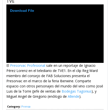
TVE
102_PRESORVAC_AT_IBERWINE_2007_160.FLV
Video
Download File
Player
El
Presorvac Profesional
sale en un reportaje de Ignacio
Pérez Lorenz en el telediario de TVE1. En el clip Reg Ward
miembro del consejo de FAB Soluciones presenta el
Presorvac en el marco de la feria Iberwine. Comparte
espacio con otros personajes del mundo del vino como José
Luis de la Torre (Jefe de ventas de
Bodegas Tagonius
), y
Miguel Angel de Gregorio (enólogo de
Allende
).
Category:
Prensa