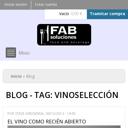
Pasar al
Iniciar sesión
Crear cuenta
contenido
Vacío
0,00 €
Tramitar compra
principal
Menú
Se encuentra usted aquí
Inicio
» Blog
BLOG - TAG: VINOSELECCIÓN
POR
STEVE ARRIGENNA
, 09/12/2013 - 19:05
EL VINO COMO RECIÉN ABIERTO