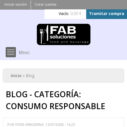
Pasar al
Iniciar sesión
Crear cuenta
contenido
Vacío
0,00 €
Tramitar compra
principal
Menú
Se encuentra usted aquí
Inicio
» Blog
BLOG - CATEGORÍA:
CONSUMO RESPONSABLE
POR
STEVE ARRIGENNA
, 13/07/2008 - 14:23