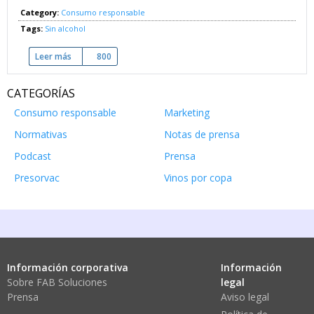
Category:
Consumo responsable
Tags:
Sin alcohol
Leer más
sobre ¿Qué puede el vino aprender de la cerveza?
800
CATEGORÍAS
Consumo responsable
Marketing
Normativas
Notas de prensa
Podcast
Prensa
Presorvac
Vinos por copa
Información corporativa
Información
Sobre FAB Soluciones
legal
Prensa
Aviso legal