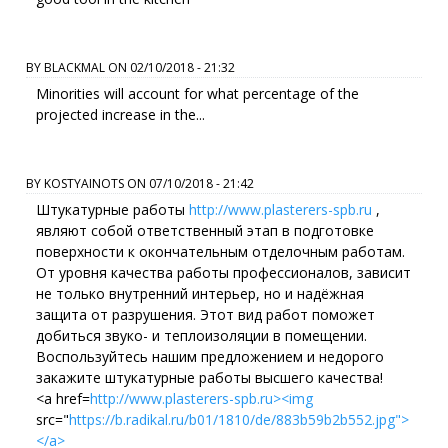
BY
BLACKMAL
ON
02/10/2018 - 21:32
Minorities will account for what percentage of the
projected increase in the...
BY
KOSTYAINOTS
ON
07/10/2018 - 21:42
Штукатурные работы
http://www.plasterers-spb.ru
,
являют собой ответственный этап в подготовке
поверхности к окончательным отделочным работам.
От уровня качества работы профессионалов, зависит
не только внутренний интерьер, но и надёжная
защита от разрушения. Этот вид работ поможет
добиться звуко- и теплоизоляции в помещении.
Воспользуйтесь нашим предложением и недорого
закажите штукатурные работы высшего качества!
<a href=
http://www.plasterers-spb.ru><img
src="
https://b.radikal.ru/b01/1810/de/883b59b2b552.jpg">
</a>