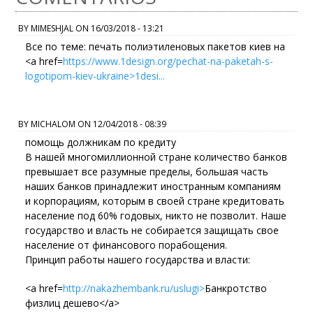
BY
MIMESHJAL
ON
16/03/2018 - 13:21
Все по теме: печать полиэтиленовых пакетов киев на
<a href=
https://www.1design.org/pechat-na-paketah-s-
logotipom-kiev-ukraine>1desi...
BY
MICHALOM
ON
12/04/2018 - 08:39
помощь должникам по кредиту
В нашей многомиллионной стране количество банков
превышает все разумные пределы, большая часть
наших банков принадлежит иностранным компаниям
и корпорациям, которым в своей стране кредитовать
население под 60% годовых, никто не позволит. Наше
государство и власть не собирается защищать свое
население от финансового порабощения.
Принцип работы нашего государства и власти:
<a href=
http://nakazhembank.ru/uslugi>
Банкротство
физлиц дешево</a>