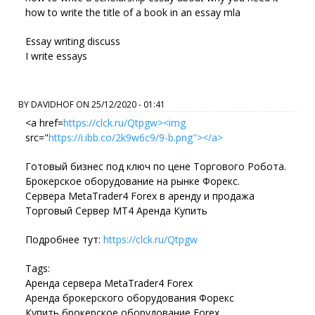
how to write the title of a book in an essay mla
Essay writing discuss
I write essays
BY
DAVIDHOF
ON
25/12/2020 - 01:41
<a href=
https://clck.ru/Qtpgw><img
src="
https://i.ibb.co/2k9w6c9/9-b.png"></a>
Готовый бизнес под ключ по цене Торгового Робота.
Брокерское оборудование на рынке Форекс.
Сервера MetaTrader4 Forex в аренду и продажа
Торговый Сервер МТ4 Аренда Купить
Подробнее тут:
https://clck.ru/Qtpgw
Tags:
Аренда сервера MetaTrader4 Forex
Аренда брокерского оборудования Форекс
Купить брокерское оборудование Forex