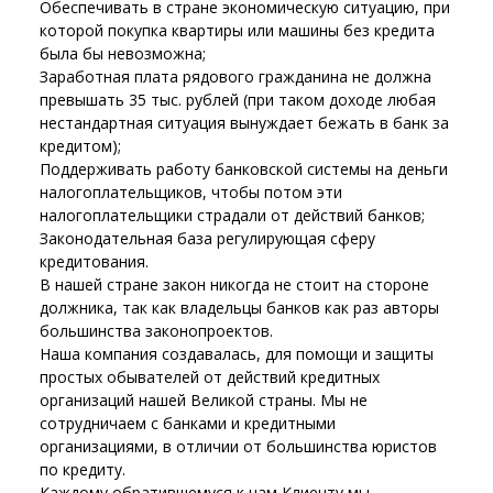
Обеспечивать в стране экономическую ситуацию, при
которой покупка квартиры или машины без кредита
была бы невозможна;
Заработная плата рядового гражданина не должна
превышать 35 тыс. рублей (при таком доходе любая
нестандартная ситуация вынуждает бежать в банк за
кредитом);
Поддерживать работу банковской системы на деньги
налогоплательщиков, чтобы потом эти
налогоплательщики страдали от действий банков;
Законодательная база регулирующая сферу
кредитования.
В нашей стране закон никогда не стоит на стороне
должника, так как владельцы банков как раз авторы
большинства законопроектов.
Наша компания создавалась, для помощи и защиты
простых обывателей от действий кредитных
организаций нашей Великой страны. Мы не
сотрудничаем с банками и кредитными
организациями, в отличии от большинства юристов
по кредиту.
Каждому обратившемуся к нам Клиенту мы