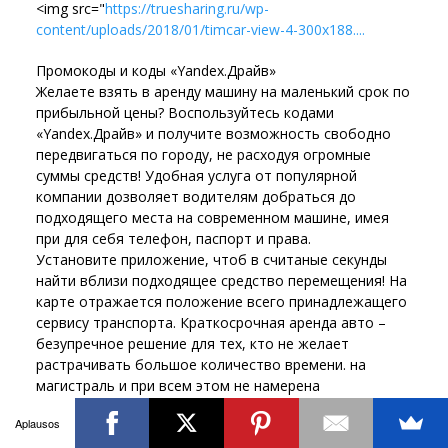
<img src="
https://truesharing.ru/wp-
content/uploads/2018/01/timcar-view-4-300x188....
Промокоды и коды «Yandex.Драйв»
Желаете взять в аренду машину на маленький срок по
прибыльной цены? Воспользуйтесь кодами
«Yandex.Драйв» и получите возможность свободно
передвигаться по городу, не расходуя огромные
суммы средств! Удобная услуга от популярной
компании дозволяет водителям добраться до
подходящего места на современном машине, имея
при для себя телефон, паспорт и права.
Установите приложение, чтоб в считаные секунды
найти вблизи подходящее средство перемещения! На
карте отражается положение всего принадлежащего
сервису транспорта. Краткосрочная аренда авто –
безупречное решение для тех, кто не желает
растрачивать большое количество времени. на
магистраль и при всем этом не намерена
переплачивать за такси.
Aplausos
На нашем веб-сайте вас ожидают животрепещущие