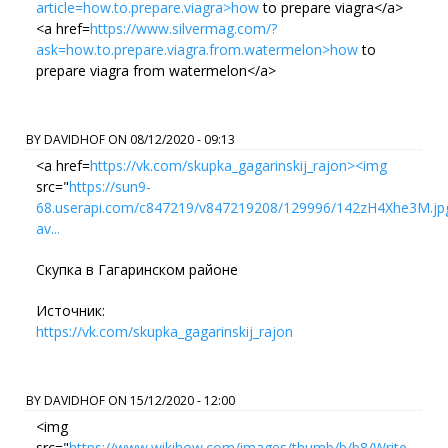
article=how.to.prepare.viagra>how
to prepare viagra</a>
<a href=
https://www.silvermag.com/?
ask=how.to.prepare.viagra.from.watermelon>how
to
prepare viagra from watermelon</a>
BY
DAVIDHOF
ON
08/12/2020 - 09:13
<a href=
https://vk.com/skupka_gagarinskij_rajon><img
src="
https://sun9-
68.userapi.com/c847219/v847219208/129996/142zH4Xhe3M.jp
av...
Скупка в Гагаринском районе
Источник:
https://vk.com/skupka_gagarinskij_rajon
BY
DAVIDHOF
ON
15/12/2020 - 12:00
<img
src="
https://www.wikihow.com/images/thumb/b/b8/Write-