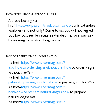
BY
VANCESLUBY
ON
13/10/2018 - 12:31
Are you looking <a
href=
https://uvipe.com/products/max>do
penis extenders
work</a> and not only? Come to us, you will not regret!
Buy low cost penile vacuum extender. Improve your sex
by wearing penis stretching device
BY
DOCTORBEP
ON
23/10/2018 - 03:04
<a href=
https://www.silvermag.com/?
ask=how.to.order.viagra.without.pre>how
to order viagra
without pre</a>
<a href=
https://www.silvermag.com/?
p=how.to.pay.viagra.online>how
to pay viagra online</a>
<a href=
https://www.silvermag.com/?
new=how.to.prepare.natural.viagra>how
to prepare
natural viagra</a>
<a href=
https://www.silvermag.com/?