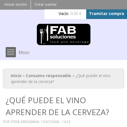
Pasar al
Iniciar sesión
Crear cuenta
contenido
Vacío
0,00 €
Tramitar compra
principal
Menú
Se encuentra usted aquí
Inicio
»
Consumo responsable
» ¿Qué puede el vino
aprender de la cerveza?
¿QUÉ PUEDE EL VINO
APRENDER DE LA CERVEZA?
POR
STEVE ARRIGENNA
, 13/07/2008 - 14:23