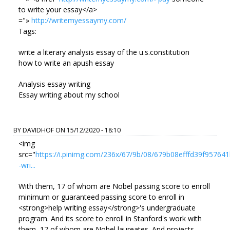
to write your essay</a>
="»
http://writemyessaymy.com/
Tags:
write a literary analysis essay of the u.s.constitution
how to write an apush essay
Analysis essay writing
Essay writing about my school
BY
DAVIDHOF
ON
15/12/2020 - 18:10
<img
src="
https://i.pinimg.com/236x/67/9b/08/679b08efffd39f95764
-wri...
With them, 17 of whom are Nobel passing score to enroll
minimum or guaranteed passing score to enroll in
<strong>help writing essay</strong>'s undergraduate
program. And its score to enroll in Stanford's work with
them, 17 of whom are Nobel laureates. And projects