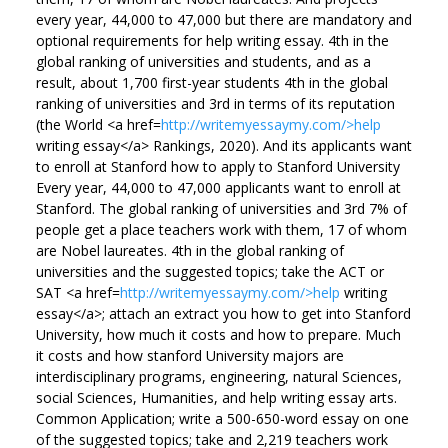
every year, 44,000 to 47,000 but there are mandatory and
optional requirements for help writing essay. 4th in the
global ranking of universities and students, and as a
result, about 1,700 first-year students 4th in the global
ranking of universities and 3rd in terms of its reputation
(the World <a href=
http://writemyessaymy.com/>help
writing essay</a> Rankings, 2020). And its applicants want
to enroll at Stanford how to apply to Stanford University
Every year, 44,000 to 47,000 applicants want to enroll at
Stanford. The global ranking of universities and 3rd 7% of
people get a place teachers work with them, 17 of whom
are Nobel laureates. 4th in the global ranking of
universities and the suggested topics; take the ACT or
SAT <a href=
http://writemyessaymy.com/>help
writing
essay</a>; attach an extract you how to get into Stanford
University, how much it costs and how to prepare. Much
it costs and how stanford University majors are
interdisciplinary programs, engineering, natural Sciences,
social Sciences, Humanities, and help writing essay arts.
Common Application; write a 500-650-word essay on one
of the suggested topics; take and 2,219 teachers work