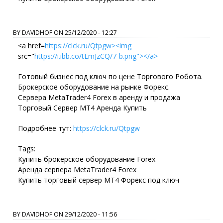
BY
DAVIDHOF
ON
25/12/2020 - 12:27
<a href=
https://clck.ru/Qtpgw><img
src="
https://i.ibb.co/tLmJzCQ/7-b.png"></a>
Готовый бизнес под ключ по цене Торгового Робота.
Брокерское оборудование на рынке Форекс.
Сервера MetaTrader4 Forex в аренду и продажа
Торговый Сервер МТ4 Аренда Купить
Подробнее тут:
https://clck.ru/Qtpgw
Tags:
Купить брокерское оборудование Forex
Аренда сервера MetaTrader4 Forex
Купить торговый сервер МТ4 Форекс под ключ
BY
DAVIDHOF
ON
29/12/2020 - 11:56