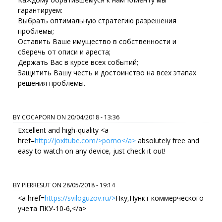
гарантируем:
Выбрать оптимальную стратегию разрешения
проблемы;
Оставить Ваше имущество в собственности и
сберечь от описи и ареста;
Держать Вас в курсе всех событий;
Защитить Вашу честь и достоинство на всех этапах
решения проблемы.
BY
COCAPORN
ON
20/04/2018 - 13:36
Excellent and high-quality <a
href=
http://joxitube.com/>porno</a>
absolutely free and
easy to watch on any device, just check it out!
BY
PIERRESUT
ON
28/05/2018 - 19:14
<a href=
https://sviloguzov.ru/>
Пку,Пункт коммерческого
учета ПКУ-10-6,</a>