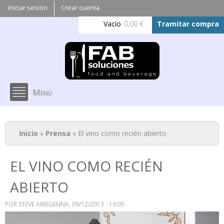
Pasar al
Iniciar sesión
Crear cuenta
contenido
Vacío
0,00 €
Tramitar compra
principal
Menú
Se encuentra usted aquí
Inicio
»
Prensa
» El vino como recién abierto
EL VINO COMO RECIÉN
ABIERTO
POR
STEVE ARRIGENNA
, 09/12/2013 - 19:05