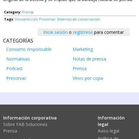
Category:
Prensa
Tags:
Vinoselección
Presorvac
Sistemas de conservación
Inicie sesión
o
regístrese
para comentar
CATEGORÍAS
Consumo responsable
Marketing
Normativas
Notas de prensa
Podcast
Prensa
Presorvac
Vinos por copa
Información corporativa
Información
Sobre FAB Soluciones
legal
Prensa
Aviso legal
Política de