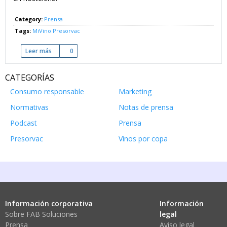
Category:
Prensa
Tags:
MiVino
Presorvac
Leer más
sobre El vino por copas ya tiene quien lo cuide
0
CATEGORÍAS
Consumo responsable
Marketing
Normativas
Notas de prensa
Podcast
Prensa
Presorvac
Vinos por copa
Información corporativa
Información
Sobre FAB Soluciones
legal
Prensa
Aviso legal