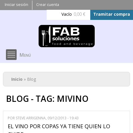
Pasar al
Iniciar sesión
Crear cuenta
contenido
Vacío
0,00 €
Tramitar compra
principal
Menú
Se encuentra usted aquí
Inicio
» Blog
BLOG - TAG: MIVINO
POR
STEVE ARRIGENNA
, 09/12/2013 - 19:43
EL VINO POR COPAS YA TIENE QUIEN LO