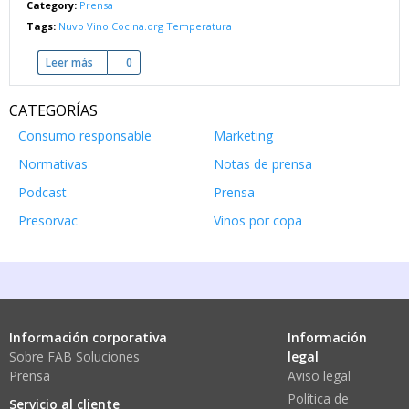
Category:
Prensa
Tags:
Nuvo Vino
Cocina.org
Temperatura
Leer más
sobre Nuvo Vino, termómetro infrarrojo
0
CATEGORÍAS
Consumo responsable
Marketing
Normativas
Notas de prensa
Podcast
Prensa
Presorvac
Vinos por copa
Información corporativa
Información
Sobre FAB Soluciones
legal
Prensa
Aviso legal
Política de
Servicio al cliente