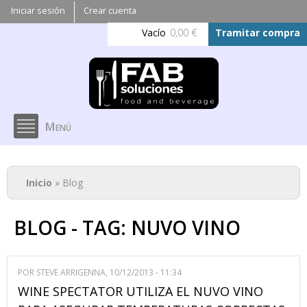
Pasar al
Iniciar sesión
Crear cuenta
contenido
Vacío
0,00 €
Tramitar compra
principal
Menú
Se encuentra usted aquí
Inicio
» Blog
BLOG - TAG: NUVO VINO
POR
STEVE ARRIGENNA
, 10/12/2013 - 11:34
WINE SPECTATOR UTILIZA EL NUVO VINO