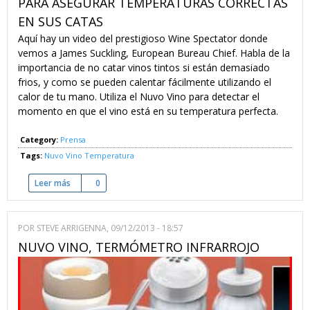
PARA ASEGURAR TEMPERATURAS CORRECTAS
EN SUS CATAS
Aquí hay un video del prestigioso Wine Spectator donde
vemos a James Suckling, European Bureau Chief. Habla de la
importancia de no catar vinos tintos si están demasiado
frios, y como se pueden calentar fácilmente utilizando el
calor de tu mano. Utiliza el Nuvo Vino para detectar el
momento en que el vino está en su temperatura perfecta.
Category:
Prensa
Tags:
Nuvo Vino
Temperatura
Leer más
sobre Wine Spectator utiliza el Nuvo Vino para asegurar tem
0
POR
STEVE ARRIGENNA
, 09/12/2013 - 18:57
NUVO VINO, TERMÓMETRO INFRARROJO