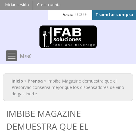
Pasar al
Iniciar sesión
Crear cuenta
contenido
Vacío
0,00 €
Tramitar compra
principal
Menú
Se encuentra usted aquí
Inicio
»
Prensa
» Imbibe Magazine demuestra que el
Presorvac conserva mejor que los dispensadores de vino
de gas inerte
IMBIBE MAGAZINE
DEMUESTRA QUE EL