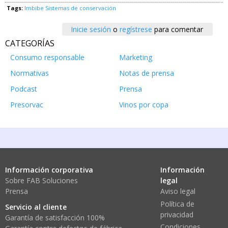
Tags:
Imbibe
Sistemas de conservación
Inicie sesión
o
regístrese
para comentar
CATEGORÍAS
Consumo responsable
Marketing
Normativas
Notas de prensa
Podcast
Prensa
Presorvac
Vinos por copa
Información corporativa
Información
Sobre FAB Soluciones
legal
Prensa
Aviso legal
Política de
Servicio al cliente
privacidad
Garantía de satisfacción 100%
Condiciones