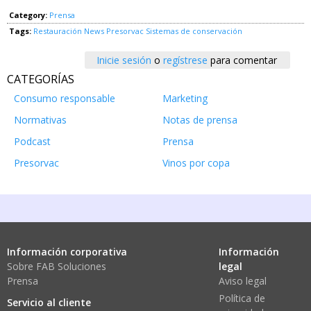
Category:
Prensa
Tags:
Restauración News
Presorvac
Sistemas de conservación
Inicie sesión
o
regístrese
para comentar
CATEGORÍAS
Consumo responsable
Marketing
Normativas
Notas de prensa
Podcast
Prensa
Presorvac
Vinos por copa
Información corporativa
Información
Sobre FAB Soluciones
legal
Prensa
Aviso legal
Política de
Servicio al cliente