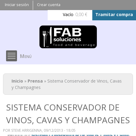
Pasar al
Iniciar sesión
Crear cuenta
contenido
Vacío
0,00 €
Tramitar compra
principal
Menú
Se encuentra usted aquí
Inicio
»
Prensa
» Sistema Conservador de Vinos, Cavas
y Champagnes
SISTEMA CONSERVADOR DE
VINOS, CAVAS Y CHAMPAGNES
POR
STEVE ARRIGENNA
, 09/12/2013 - 18:05