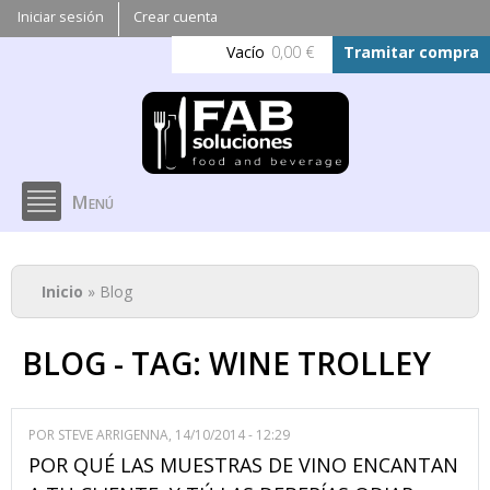
Pasar al
Iniciar sesión
Crear cuenta
contenido
Vacío
0,00 €
Tramitar compra
principal
Menú
Se encuentra usted aquí
Inicio
» Blog
BLOG - TAG: WINE TROLLEY
POR
STEVE ARRIGENNA
, 14/10/2014 - 12:29
POR QUÉ LAS MUESTRAS DE VINO ENCANTAN