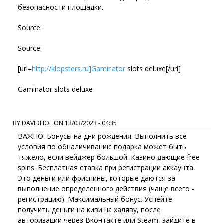
безопасности площадки.
Source:
Source:
[url=
http://klopsters.ru]Gaminator
slots deluxe[/url]
Gaminator slots deluxe
BY
DAVIDHOF
ON
13/03/2023 - 04:35
ВАЖНО. Бонусы на дни рождения. Выполнить все
условия по обналичиванию подарка может быть
тяжело, если вейджер большой. Казино дающие free
spins. Бесплатная ставка при регистрации аккаунта.
Это деньги или фриспины, которые даются за
выполнение определенного действия (чаще всего -
регистрацию). Максимальный бонус. Успейте
получить деньги на киви на халяву, после
авторизации через Вконтакте или Steam, зайдите в