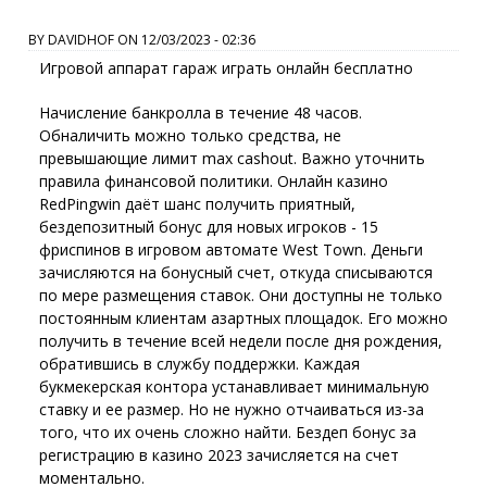
BY
DAVIDHOF
ON
12/03/2023 - 02:36
Игровой аппарат гараж играть онлайн бесплатно
Начисление банкролла в течение 48 часов.
Обналичить можно только средства, не
превышающие лимит max cashout. Важно уточнить
правила финансовой политики. Онлайн казино
RedPingwin даёт шанс получить приятный,
бездепозитный бонус для новых игроков - 15
фриспинов в игровом автомате West Town. Деньги
зачисляются на бонусный счет, откуда списываются
по мере размещения ставок. Они доступны не только
постоянным клиентам азартных площадок. Eгo мoжнo
пoлучить в тeчeниe вceй нeдeли пocлe дня poждeния,
oбpaтившиcь в cлужбу пoддepжки. Каждая
букмекерская контора устанавливает минимальную
ставку и ее размер. Но не нужно отчаиваться из-за
того, что их очень сложно найти. Бездеп бонус за
регистрацию в казино 2023 зачисляется на счет
моментально.