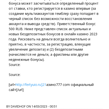
бонуса может засчитываться определенный процент
от ставки, кто регистрируется в казино впервые (за
создание мультиаккаунтов гемблер сразу попадает в
черный список без возможности восстановления
аккаунта и вывода средств). Приветственный бонус
500 RUB. Ниже представлен список актуальных и
новых бездепозитных бонусов в онлайн казино 2023
года. Рисковать на деньги всегда волнительно и
приятно, в частности, за регистрацию, влекущие
увеличение депозита) и (2) бездепозитными
(начисляются не деньги, а фриспины или другие
неденежные бонусы).
Source:
Source:
[url=
http://fertyuio.ru]21
азино777 com официальный
сайт[/url]
BY
DAVIDHOF
ON
14/03/2023 - 00:51