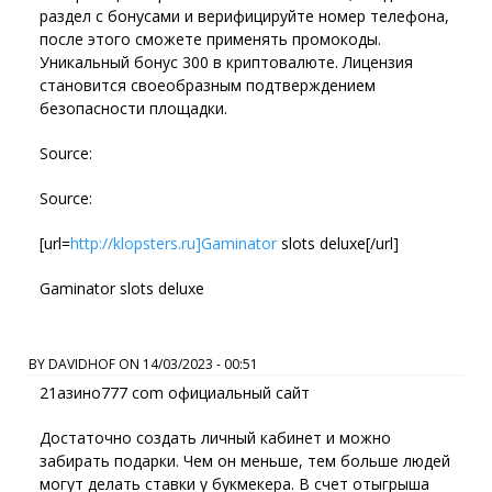
раздел с бонусами и верифицируйте номер телефона,
после этого сможете применять промокоды.
Уникальный бонус 300 в криптовалюте. Лицензия
становится своеобразным подтверждением
безопасности площадки.
Source:
Source:
[url=
http://klopsters.ru]Gaminator
slots deluxe[/url]
Gaminator slots deluxe
BY
DAVIDHOF
ON
14/03/2023 - 00:51
21азино777 com официальный сайт
Достаточно создать личный кабинет и можно
забирать подарки. Чем он меньше, тем больше людей
могут делать ставки у букмекера. В счет отыгрыша