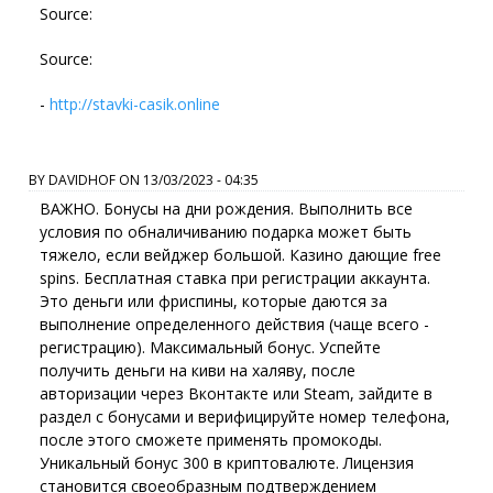
Source:
Source:
-
http://stavki-casik.online
BY
DAVIDHOF
ON
13/03/2023 - 04:35
ВАЖНО. Бонусы на дни рождения. Выполнить все
условия по обналичиванию подарка может быть
тяжело, если вейджер большой. Казино дающие free
spins. Бесплатная ставка при регистрации аккаунта.
Это деньги или фриспины, которые даются за
выполнение определенного действия (чаще всего -
регистрацию). Максимальный бонус. Успейте
получить деньги на киви на халяву, после
авторизации через Вконтакте или Steam, зайдите в
раздел с бонусами и верифицируйте номер телефона,
после этого сможете применять промокоды.
Уникальный бонус 300 в криптовалюте. Лицензия
становится своеобразным подтверждением