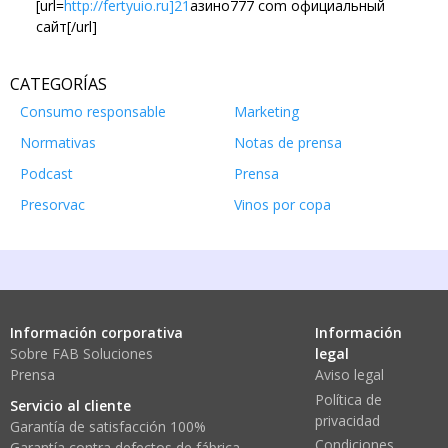
[url=
http://fertyuio.ru]21
азино777 com официальный
сайт[/url]
CATEGORÍAS
Consumo responsable
Marketing
Normativas
Notas de prensa
Podcast
Prensa
Presorvac
Vinos por copa
Información corporativa
Información
Sobre FAB Soluciones
legal
Prensa
Aviso legal
Política de
Servicio al cliente
privacidad
Garantía de satisfacción 100%
Condiciones
Garantía contra defectos de fábrica