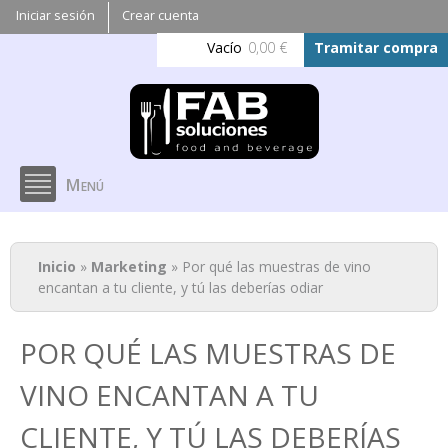
Pasar al
Iniciar sesión
Crear cuenta
contenido
Vacío
0,00 €
Tramitar compra
principal
Menú
Se encuentra usted aquí
Inicio
»
Marketing
» Por qué las muestras de vino
encantan a tu cliente, y tú las deberías odiar
POR QUÉ LAS MUESTRAS DE
VINO ENCANTAN A TU
CLIENTE, Y TÚ LAS DEBERÍAS