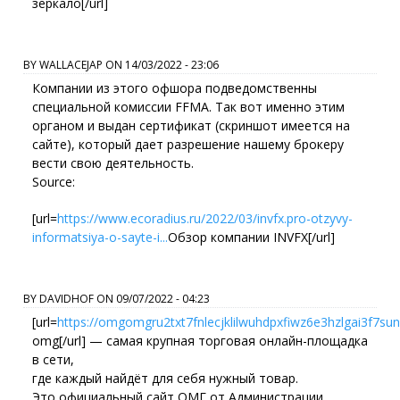
зеркало[/url]
BY
WALLACEJAP
ON
14/03/2022 - 23:06
Компании из этого офшора подведомственны
специальной комиссии FFMA. Так вот именно этим
органом и выдан сертификат (скриншот имеется на
сайте), который дает разрешение нашему брокеру
вести свою деятельность.
Source:
[url=
https://www.ecoradius.ru/2022/03/invfx.pro-otzyvy-
informatsiya-o-sayte-i...
Обзор компании INVFX[/url]
BY
DAVIDHOF
ON
09/07/2022 - 04:23
[url=
https://omgomgru2txt7fnlecjklilwuhdpxfiwz6e3hzlgai3f7su
omg[/url] — самая крупная торговая онлайн-площадка
в сети,
где каждый найдёт для себя нужный товар.
Это официальный сайт ОМГ от Администрации