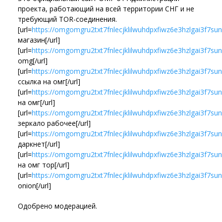
проекта, работающий на всей территории СНГ и не
требующий TOR-соединения.
[url=
https://omgomgru2txt7fnlecjklilwuhdpxfiwz6e3hzlgai3f7s
магазин[/url]
[url=
https://omgomgru2txt7fnlecjklilwuhdpxfiwz6e3hzlgai3f7su
omg[/url]
[url=
https://omgomgru2txt7fnlecjklilwuhdpxfiwz6e3hzlgai3f7su
ссылка на омг[/url]
[url=
https://omgomgru2txt7fnlecjklilwuhdpxfiwz6e3hzlgai3f7su
на омг[/url]
[url=
https://omgomgru2txt7fnlecjklilwuhdpxfiwz6e3hzlgai3f7s
зеркало рабочее[/url]
[url=
https://omgomgru2txt7fnlecjklilwuhdpxfiwz6e3hzlgai3f7su
даркнет[/url]
[url=
https://omgomgru2txt7fnlecjklilwuhdpxfiwz6e3hzlgai3f7su
на омг тор[/url]
[url=
https://omgomgru2txt7fnlecjklilwuhdpxfiwz6e3hzlgai3f7s
onion[/url]
Одобрено модерацией.