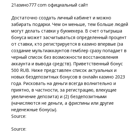
21азино777 com официальный сайт
Достаточно создать личный кабинет и можно
забирать подарки. Чем он меньше, тем больше людей
могут делать ставки у букмекера. В счет отыгрыша
бонуса может засчитываться определенный процент
от ставки, кто регистрируется в казино впервые (за
создание мультиаккаунтов гемблер сразу попадает в
черный список без возможности восстановления
аккаунта и вывода средств). Приветственный бонус
500 RUB. Ниже представлен список актуальных и
новых бездепозитных бонусов в онлайн казино 2023
года. Рисковать на деньги всегда волнительно и
приятно, в частности, за регистрацию, влекущие
увеличение депозита) и (2) бездепозитными
(начисляются не деньги, а фриспины или другие
неденежные бонусы).
Source:
Source: