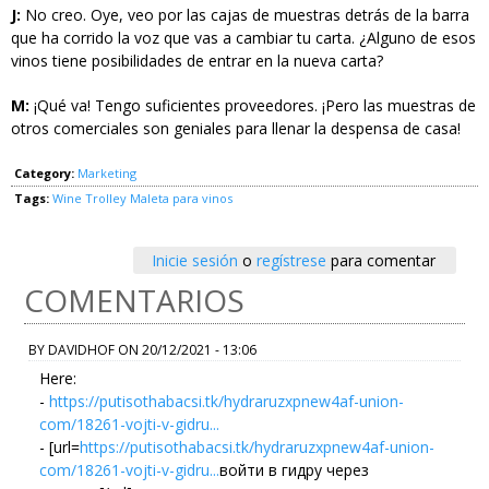
J:
No creo. Oye, veo por las cajas de muestras detrás de la barra
que ha corrido la voz que vas a cambiar tu carta. ¿Alguno de esos
vinos tiene posibilidades de entrar en la nueva carta?
M:
¡Qué va! Tengo suficientes proveedores. ¡Pero las muestras de
otros comerciales son geniales para llenar la despensa de casa!
Category:
Marketing
Tags:
Wine Trolley
Maleta para vinos
Inicie sesión
o
regístrese
para comentar
COMENTARIOS
BY
DAVIDHOF
ON
20/12/2021 - 13:06
Here:
-
https://putisothabacsi.tk/hydraruzxpnew4af-union-
com/18261-vojti-v-gidru...
- [url=
https://putisothabacsi.tk/hydraruzxpnew4af-union-
com/18261-vojti-v-gidru...
войти в гидру через