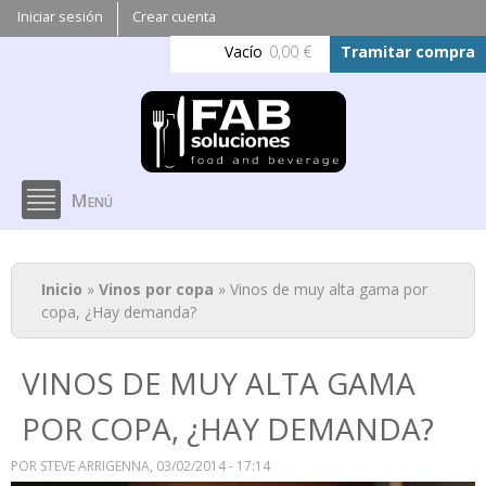
Pasar al
Iniciar sesión
Crear cuenta
contenido
Vacío
0,00 €
Tramitar compra
principal
Menú
Se encuentra usted aquí
Inicio
»
Vinos por copa
» Vinos de muy alta gama por
copa, ¿Hay demanda?
VINOS DE MUY ALTA GAMA
POR COPA, ¿HAY DEMANDA?
POR
STEVE ARRIGENNA
, 03/02/2014 - 17:14