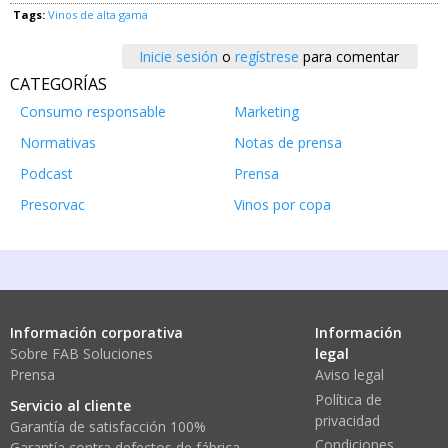
Tags:
Vinos de alta gama
Inicie sesión
o
regístrese
para comentar
CATEGORÍAS
Consumo responsable
Marketing
Normativas
Notas de prensa
Podcast
Prensa
Presorvac
Vinos por copa
Información corporativa
Información
Sobre FAB Soluciones
legal
Prensa
Aviso legal
Política de
Servicio al cliente
privacidad
Garantía de satisfacción 100%
Condiciones
Garantía contra defectos de fábrica