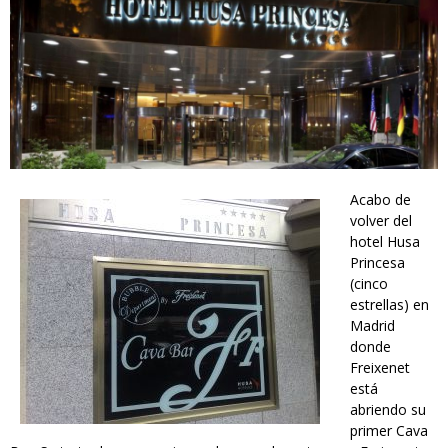
Acabo de
freixenet_bubble_department_-
volver del
hotel Husa
_husa_princesa.jpg
Princesa
(cinco
estrellas) en
Madrid
donde
Freixenet
está
abriendo su
primer Cava