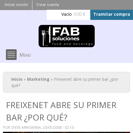
Pasar al
Iniciar sesión
Crear cuenta
contenido
Vacío
0,00 €
Tramitar compra
principal
Menú
Se encuentra usted aquí
Inicio
»
Marketing
» Freixenet abre su primer bar ¿por
qué?
FREIXENET ABRE SU PRIMER
BAR ¿POR QUÉ?
POR
STEVE ARRIGENNA
, 20/05/2008 - 02:10