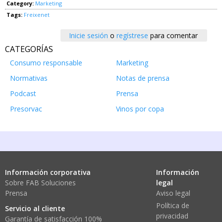
Category:
Marketing
Tags:
Freixenet
Inicie sesión
o
regístrese
para comentar
CATEGORÍAS
Consumo responsable
Marketing
Normativas
Notas de prensa
Podcast
Prensa
Presorvac
Vinos por copa
Información corporativa
Información
Sobre FAB Soluciones
legal
Prensa
Aviso legal
Política de
Servicio al cliente
privacidad
Garantía de satisfacción 100%