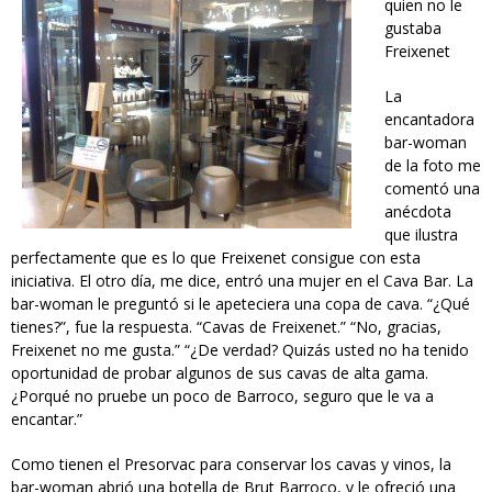
quien no le
gustaba
_cava_bar.jpg
Freixenet
La
encantadora
bar-woman
de la foto me
comentó una
anécdota
que ilustra
perfectamente que es lo que Freixenet consigue con esta
iniciativa. El otro día, me dice, entró una mujer en el Cava Bar. La
bar-woman le preguntó si le apeteciera una copa de cava. “¿Qué
tienes?”, fue la respuesta. “Cavas de Freixenet.” “No, gracias,
Freixenet no me gusta.” “¿De verdad? Quizás usted no ha tenido
oportunidad de probar algunos de sus cavas de alta gama.
¿Porqué no pruebe un poco de Barroco, seguro que le va a
encantar.”
Como tienen el Presorvac para conservar los cavas y vinos, la
bar-woman abrió una botella de Brut Barroco, y le ofreció una