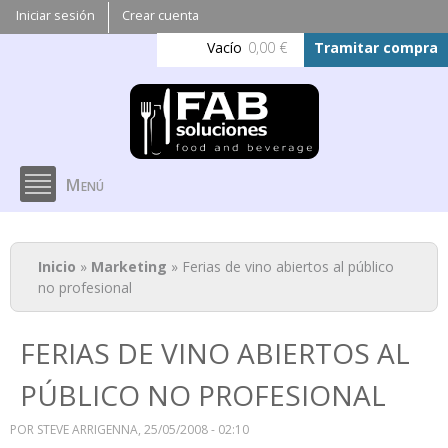
Pasar al
Iniciar sesión
Crear cuenta
contenido
Vacío
0,00 €
Tramitar compra
principal
Menú
Se encuentra usted aquí
Inicio
»
Marketing
» Ferias de vino abiertos al público
no profesional
FERIAS DE VINO ABIERTOS AL
PÚBLICO NO PROFESIONAL
POR
STEVE ARRIGENNA
, 25/05/2008 - 02:10