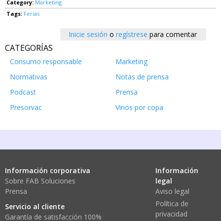
Category:
Marketing
Tags:
Ferias
Inicie sesión
o
regístrese
para comentar
CATEGORÍAS
Consumo responsable
Marketing
Normativas
Notas de prensa
Podcast
Prensa
Presorvac
Vinos por copa
Información corporativa
Información
Sobre FAB Soluciones
legal
Prensa
Aviso legal
Política de
Servicio al cliente
privacidad
Garantía de satisfacción 100%