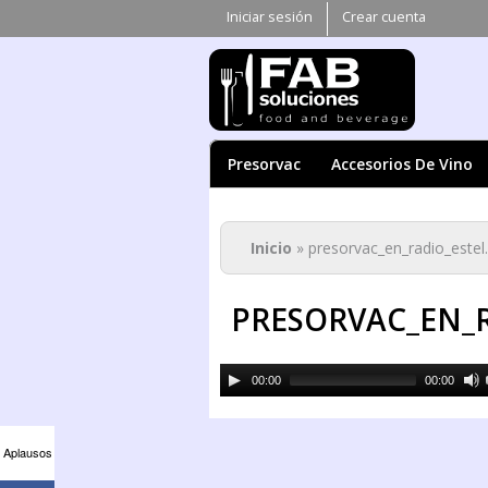
Iniciar sesión
Crear cuenta
Presorvac
Accesorios De Vino
Se encuentra ust
Inicio
» presorvac_en_radio_este
PRESORVAC_EN_
Audio
00:00
00:00
Player
Aplausos